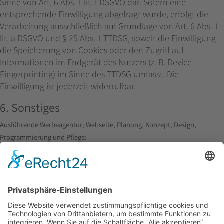
Sinne von Art. 6 Abs. 1 lit. f DSGVO dar. Sofern eine
entsprechende Einwilligung abgefragt wurde, erfolgt die
Verarbeitung ausschließlich auf Grundlage von Art. 6 Abs. 1
lit. a DSGVO und § 25 Abs. 1 TTDSG, soweit die Einwilligung
die Speicherung von Cookies oder den Zugriff auf
Informationen im Endgerät des Nutzers (z. B. Device-
Fingerprinting) im Sinne des TTDSG umfasst. Die
Einwilligung ist jederzeit widerrufbar.
6. Sonstiges
Ausführende Werbeagentur; Webseite, Planung, Konzept, Design,
Programmierung und Pflege:
regioprint Werbemedien & Agentur e.K., Inh. Dietmar Nadolny | 38518
Gifhorn
Bestandteil unserer umfangreichen Leistungen im Bereich
Webseitenerstellung ist selbstverständlich auch die Unterstützung bei der
Umsetzung einer DSGVO-konformen Datenschutzerklärung und
praktischer Inhalte zur DSGVO